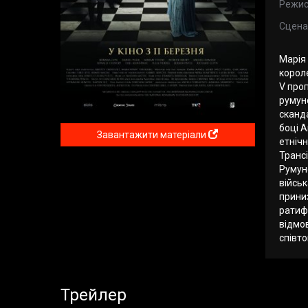
Режис
Сцена
Марія 
короле
V проп
румун
сканда
боці А
Завантажити матеріали
етнічн
Транс
Румунс
військ
прини
ратифі
відмов
співт
Трейлер