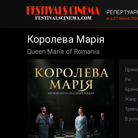
РЕПЕРТУАР
від 27 липня 202
Королева Марія
Queen Marie of Romania
Прока
Рік:
Країна
Жанр:
Тривал
В роля