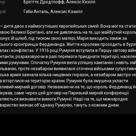
ер:
Брігітте Дродтлофф, Алексіс Кехілл
рій:
Габи Анталь, Алексис Кэхилл
– дитя двох з наймогутніших європейських сімей. Вона могла стати
вою Великої Британії, але не дивлячись на те, що майбутній корол
онує їй шлюб, під тиском своєї матері, Марія виходить заміж за
ського кронпринца Фердинанда. Життя королеви проходить в буря
лах і конфліктах. У 1916 році Румунія вступила в Першу світову війн
нтанти, розраховуючи в разі перемоги приєднати території, населен
ими румунами. Спочатку Румунія вела успішну кампанію і навіть за
ільванію, проте незабаром виявилася оточена військами супротивн
ька армія зазнала кілька нищівних поразок, а незабаром австро-н
а вторглися на територію країни. Румунія була змушена укласти
зливий мирний договір. Незважаючи на те, що король Фердинанд й
кував, саме через цей договір на Паризькій мирній конференції
ляються визнавати вимоги Румунії. Надії на те, що міжнародне
овариство визнає об'єднану Румунію, тануть з кожним днем.