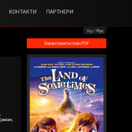
КОНТАКТИ
ПАРТНЕРИ
Укр /
Рус
Завантажити план PDF
,
Даміан,