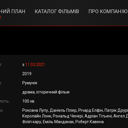
НИЙ ПЛАН
КАТАЛОГ ФІЛЬМІВ
ПРО КОМПАНІЮ
6
т:
з
11.03.2021
2019
:
Румунія
драма, історичний фільм
ість:
100 хв.
х:
Роксана Лупу, Даніель Пліер, Річард Елфін, Патрік Друрі
Керолайн Лонк, Рональд Ченері, Адріан Тітьені, Ангел 
Філіп кару, Еміль Манданак, Роберт Кавена