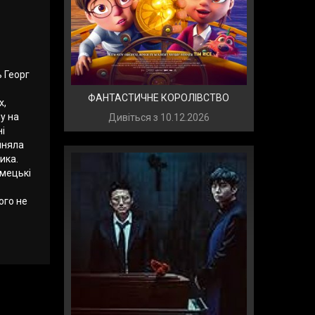
ь Георг
ФАНТАСТИЧНЕ КОРОЛІВСТВО
х,
у на
Дивіться з
10.12.2026
і
йняла
ика.
імецькі
ого не