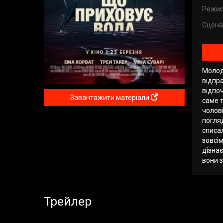
Режис
Сцена
Молод
відпра
відпоч
Завантажити матеріали
саме т
чолові
погляд
списал
зовсім
дізнає
вони з
Трейлер