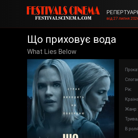
РЕПЕРТУАР
від 27 липня 202
Що приховує вода
What Lies Below
Прока
Слога
Рік:
Країна
Жанр:
Тривал
В роля