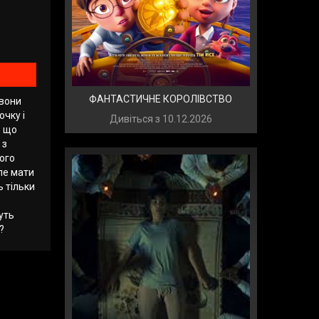
ФАНТАСТИЧНЕ КОРОЛІВСТВО
 вони
очку і
Дивіться з
10.12.2026
, що
 з
шого
але мати
ь тільки
уть
?