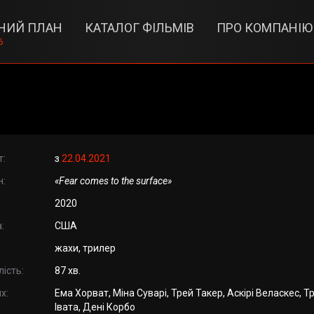
НИЙ ПЛАН
КАТАЛОГ ФІЛЬМІВ
ПРО КОМПАНІЮ
6
т:
з
22.04.2021
н:
«Fear comes to the surface»
2020
:
США
жахи, трилер
ість:
87 хв.
х:
Ема Хорват, Міна Суварі, Трей Такер, Аскірі Веласкес, Т
Івата, Дені Корбо