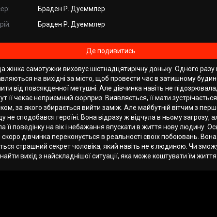
ер:
Браден Р. Дуеммлер
рій:
Браден Р. Дуеммлер
Де подивитись
а жінка самотужки виховує шістнадцятирічну доньку. Одного разу
вляються на вихідні за місто, щоб провести час в затишному будин
ити від повсякденної метушні. Але дівчинка навіть не підозрювала
ут її чекає неприємний сюрприз. Виявляється, її мати зустрічається
ком, за якого збирається вийти заміж. Але майбутній вітчим з пер
у не сподобався героїні. Вона відразу ж відчула в ньому загрозу, 
а її поведінку на вік і небажання впускати в життя нову людину. Ос
 скоро дівчинка переконується в реальності своїх побоювань. Вона
ться страшний секрет чоловіка, який навіть не є людиною. Чи змож
найти вихід з найскладнішої ситуації, яка може коштувати їм життя