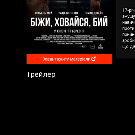
17-рі
змушу
навич
проти
прийн
зробит
що ді
Завантажити матеріали
Трейлер