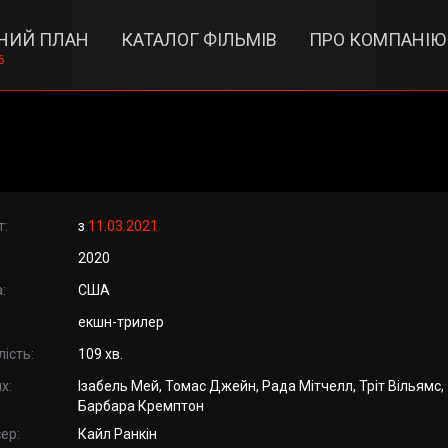
НИЙ ПЛАН
КАТАЛОГ ФІЛЬМІВ
ПРО КОМПАНІЮ
6
т:
з
11.03.2021
2020
:
США
екшн-трилер
ість:
109 хв.
х:
Ізабель Мей, Томас Джейн, Рада Мітчелл, Тріт Вільямс,
Барбара Кремптон
ер:
Кайл Ранкін