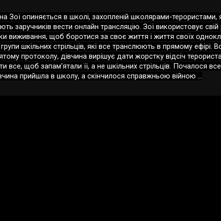
чна Зої опиняється в школі, захопленій школярами-терористами, 
ють заручників вести онлайн трансляцію. Зої використовує свій 
ки виживання, щоб боротися за своє життя і життя своїх однокл
 групи шкільних стрільців, які все транслюють в прямому ефірі. 
ятому протоколу, дівчина вирішує дати жорстку відсіч терориста
и все, щоб запам'ятали її, а не шкільних стрільців. Почалося все
вчина прийшла в школу, а скінчилося справжньою війною ...