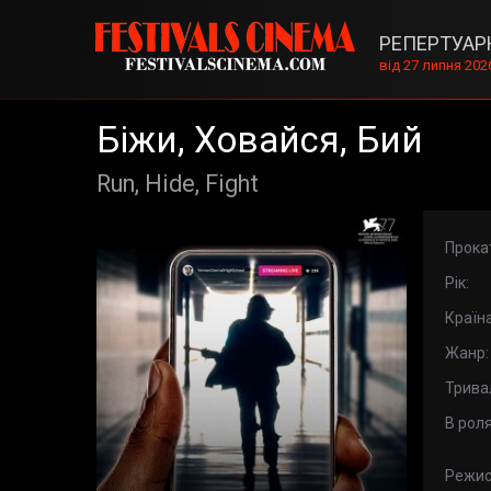
РЕПЕРТУАР
від 27 липня 202
Біжи, Ховайся, Бий
Run, Hide, Fight
Прока
Рік:
Країна
Жанр:
Тривал
В роля
Режис