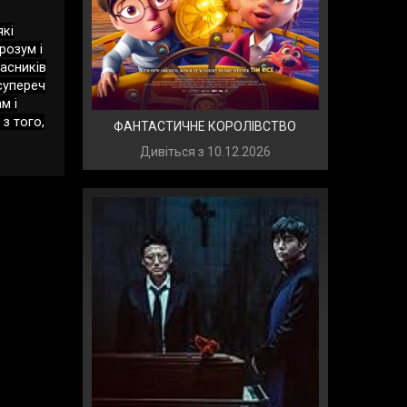
які
розум і
асників
Всупереч
м і
 з того,
ФАНТАСТИЧНЕ КОРОЛІВСТВО
Дивіться з
10.12.2026