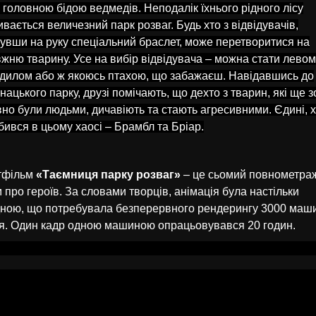
 головною бідою ведмедів. Неподалік їхнього рідного лісу
ивається величезний парк розваг. Будь хто з відвідувачів,
увши на руку спеціальний браслет, може перетворитися на
жню тварину. Усе на вибір відвідувача – можна стати левом
дилом або ж якоюсь птахою, що забажаєш. Навідавшись до
нацького парку, друзі помічають, що дехто з тварин, які ще з
но були людьми, дичавіють та стають агресивними. Єдині, х
бився в цьому хаосі – Брамбл та Бріар.
тфільм
«Таємниця парку розваг»
– це сьомий повнометра
 про героїв. За словами творців, анімація була настільки
ною, що потребувала безперервного рендерингу 3000 маш
я. Один кадр одною машиною опрацьовувався 20 годин.