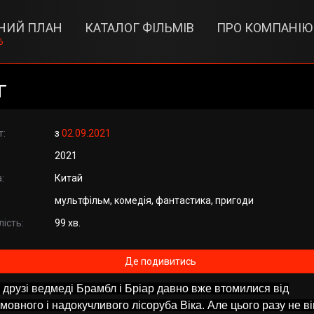
НИЙ ПЛАН
КАТАЛОГ ФІЛЬМІВ
ПРО КОМПАНІЮ
6
г
т:
з
02.09.2021
2021
:
Китай
мультфільм, комедія, фантастика, пригоди
ість:
99 хв.
Де подивитись
 друзі ведмеді Брамбл і Бріар давно вже втомилися від
мовного і надокучливого лісоруба Віка. Але цього разу не ві