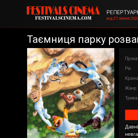
РЕПЕРТУАР
від 27 липня 202
Таємниця парку розва
Прока
Рік:
Країна
Жанр:
Тривал
Давні
невга