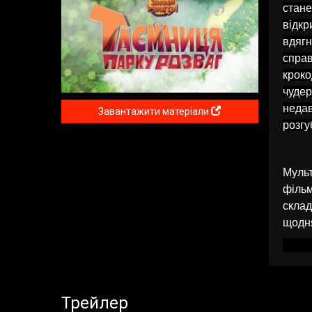
стане
відкр
вдягн
справ
кроко
чудер
недав
Завантажити матеріали
розгу
Муль
фільм
склад
щодн
Трейлер