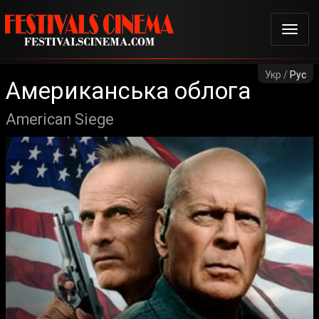
Укр /
Рус
Американська облога
American Siege