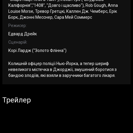
Каліфорнія","1408", "Довго і щасливо"), Rob Gough, Anna
Louise Morse, Тревор Гретцкі, Каллен Дж. Чемберс, Ерік
Борк, Джонні Месснер, Сара Мей Соммерс
Режисер:
Едвард Дрейк
Сценарій:
Корі Лардж ("Золото Флінна")
Колишній офіцер поліції Нью-Йорка, а тепер шериф
невеликого містечка в Джорджії, змушений боротися з
бандою злодіїв, які взяли в заручники багатого лікаря.
Трейлер