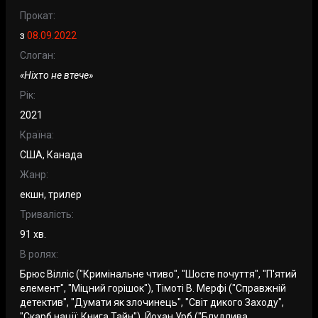
Прокат:
з
08.09.2022
Слоган:
«Ніхто не втече»
Рік:
2021
Країна:
США, Канада
Жанр:
екшн, трилер
Тривалість:
91 хв.
В ролях:
Брюс Вілліс ("Кримінальне чтиво", "Шосте почуття", "П'ятий
елемент", "Міцний горішок"), Тімоті В. Мерфі ("Справжній
детектив", "Думати як злочинець", "Світ дикого Заходу",
"Скарб нації: Книга Тайн"), Йохан Урб ("Блудлива