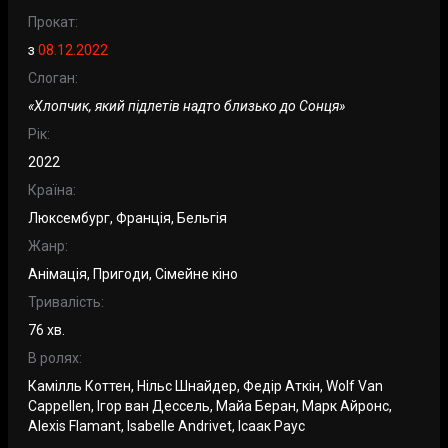
Прокат:
з
08.12.2022
Слоган:
«Хлопчик, який підлетів надто близько до Сонця»
Рік:
2022
Країна:
Люксембург, Франція, Бельгія
Жанр:
Анімація, Пригоди, Сімейне кіно
Тривалість:
76 хв.
В ролях:
Камілль Коттен, Нільс Шнайдер, Федір Аткін, Wolf Van
Cappellen, Ігор ван Дессель, Майа Беран, Марк Айронс,
Alexis Flamant, Isabelle Andrivet, Ісаак Раус