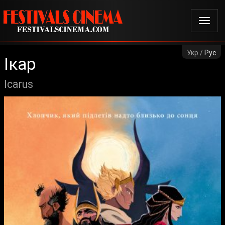
Укр /
Рус
Ікар
Icarus