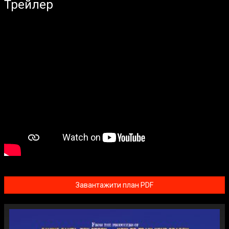
Трейлер
Завантажити план PDF