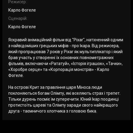
Режисер:
Карло Фогеле
Сценарій:
Карло Фогеле
Яскравий анімаційний фільм від "Pixar", натхненний одним
з найвідоміших грецьких міфів - про Ікара. Від режисера,
який пропрацював 7 років у Pixar як мультиплікатор і який
брав участь у створенні їх основних повнометражних
фільмів, включаючи «Рататуй», «Історія іграшок», «Тачки»,
«Хоробре серце» та «Корпорація монстрів» - Карло
Фогеле.
На острові Крит за правління царя Міноса люди
поклоняються богам Олімпу, які вселяють страх і трепет.
Тільки дурень посміє їм суперечити. Юний Ікар поодинці
протистоїть цареві та Олімпу заради свого найкращого
друга - таємничого хлопчика з головою бика.