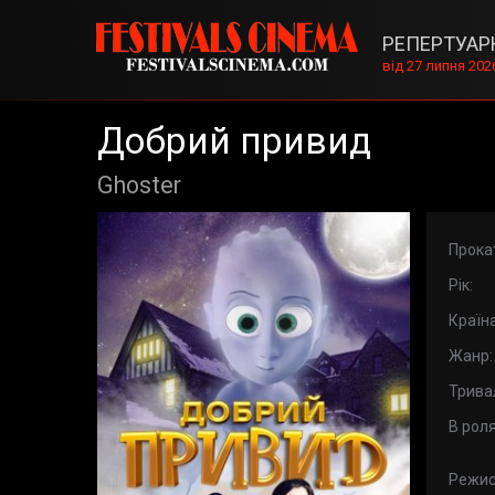
РЕПЕРТУАР
від 27 липня 202
Добрий привид
Ghoster
Прока
Рік:
Країна
Жанр:
Тривал
В роля
Режис