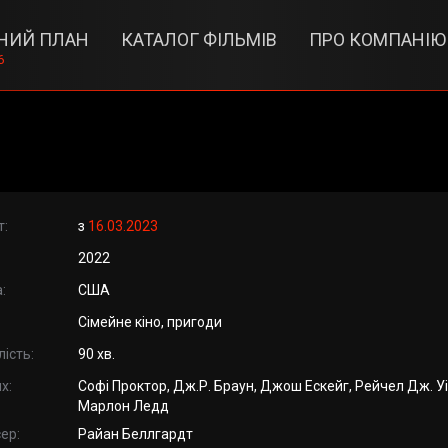
НИЙ ПЛАН
КАТАЛОГ ФІЛЬМІВ
ПРО КОМПАНІЮ
6
т:
з
16.03.2023
2022
:
США
Сімейне кіно, пригоди
ість:
90 хв.
х:
Софі Проктор, Дж.Р. Браун, Джош Ескейг, Рейчел Дж. Уі
Марлон Ледд
ер:
Райан Беллгардт