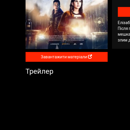
Елізаб
Після 
мешкає
злим 
Завантажити матеріали
Трейлер