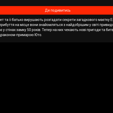
Де подивитись
ет та її батько вирушають розгадати секрети загадкового маєтку Е
прибуття на місце вони знайомляться з найдобрішим у світі привид
 у стінах замку 50 років. Тепер на них чекають нові пригоди та битв
драконом-примарою Юто.