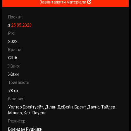
Завантажити матеріали
Прокат:
з
25.05.2023
Рік:
2022
Країна:
США
Жанр:
Жахи
Тривалість:
78 хв.
В ролях:
Уолтер Брейтуейт, Ділан ДеВейн, Брент Даунс, Тайлер
Міллер, Кеті Пауелл
Режисер:
Брендан Рудники