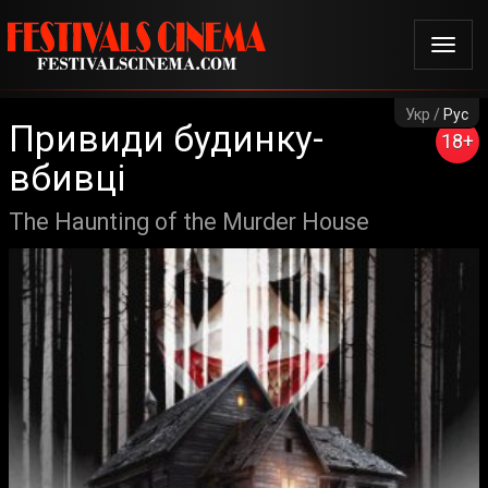
Укр /
Рус
Привиди будинку-
18+
вбивці
The Haunting of the Murder House