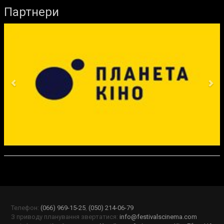
Партнери
Previous
Ne
Телефон:
(066) 969-15-25
,
(050) 214-06-79
З приводу планування звертатися:
info@festivalscinema.com