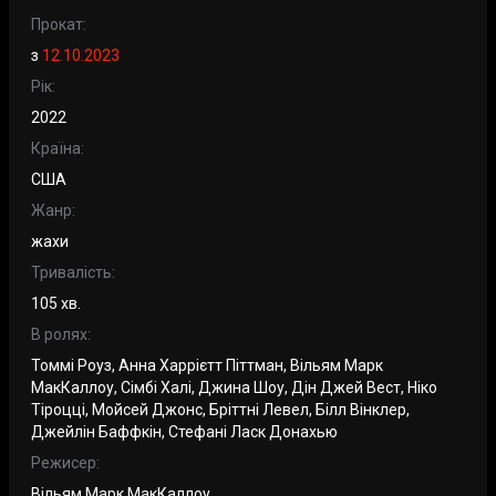
Прокат:
з
12.10.2023
Рік:
2022
Країна:
США
Жанр:
жахи
Тривалість:
105 хв.
В ролях:
Томмі Роуз, Анна Харрієтт Піттман, Вільям Марк
МакКаллоу, Сімбі Халі, Джина Шоу, Дін Джей Вест, Ніко
Тіроцці, Мойсей Джонс, Бріттні Левел, Білл Вінклер,
Джейлін Баффкін, Стефані Ласк Донахью
Режисер:
Вільям Марк МакКаллоу