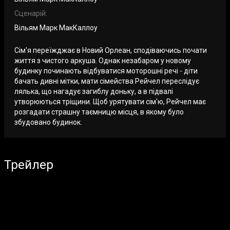
Сценарій:
Вільям Марк МакКаллоу
Сім'я переїжджає в Новий Орлеан, сподіваючись почати
життя з чистого аркуша. Однак незабаром у новому
будинку починають відбуватися моторошні речі - діти
бачать дивні мітки, мати сімейства Рейчел переслідує
лялька, що нагадує загиблу доньку, а в підвалі
утворюються тріщини. Щоб урятувати сім'ю, Рейчел має
розгадати страшну таємницю місця, в якому було
збудовано будинок.
Трейлер