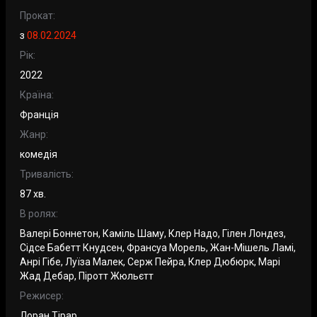
Прокат:
з
08.02.2024
Рік:
2022
Країна:
Франція
Жанр:
комедія
Тривалість:
87 хв.
В ролях:
Валері Боннетон, Каміль Шаму, Клер Надо, Гілен Лондез,
Сідсе Бабетт Кнудсен, Франсуа Морель, Жан-Мішель Ламі,
Анрі Гібе, Луїза Малек, Серж Пейра, Клер Дюбюрк, Марі
Жад Дебар, Піротт Жюльєтт
Режисер:
Лоран Тірар