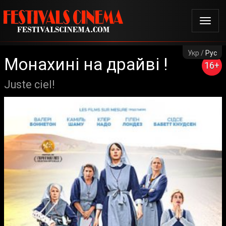
Укр /
Рус
Монахині на драйві !
16+
Juste ciel!