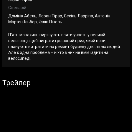
Сценарій:
Домінік Абель, Лоран Тірар, Сесіль Ларріпа, Антонін
Мартен-Ільбер, Філіп Пінель
П'ять монахинь вирішують взяти участь у великій
велогонці, щоб виграти грошовий приз, який вони
планують витратити на ремонт будинку для літніх людей.
Але є одна проблема – ніхто з них не вміє їздити на
велосипеді.
Трейлер